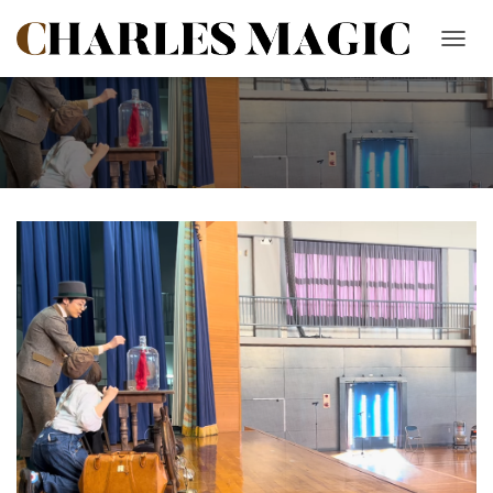
ナ
ビ
ゲ
ー
シ
ョ
ン
を
切
り
替
え